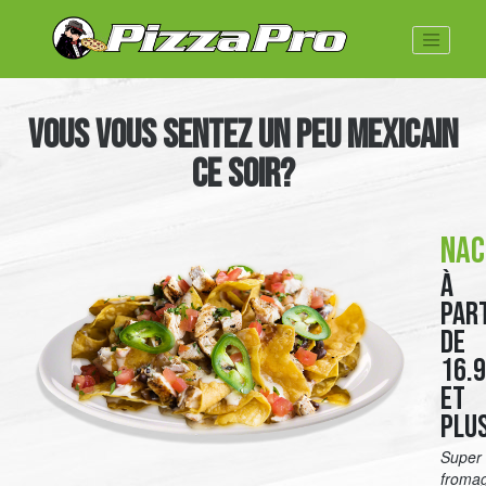
Toggle nav
VOUS VOUS SENTEZ UN PEU MEXICAIN
CE SOIR?
Nac
À
par
de
16.
et
plu
Super
froma