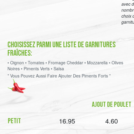
avec 
nombr
choix 
garnit
Choisissez parmi une liste de garnitures
fraîches:
• Oignon • Tomates • Fromage Cheddar • Mozzarella • Olives
Noires • Piments Verts • Salsa
* Vous Pouvez Aussi Faire Ajouter Des Piments Forts *
Ajout De Poulet
16.95
4.60
Petit